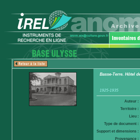
Basse-Terre. Hôtel de
1925-1935
Auteur :
Territoire :
Lieu :
Type de document :
Support et dimensions :
Provenance :