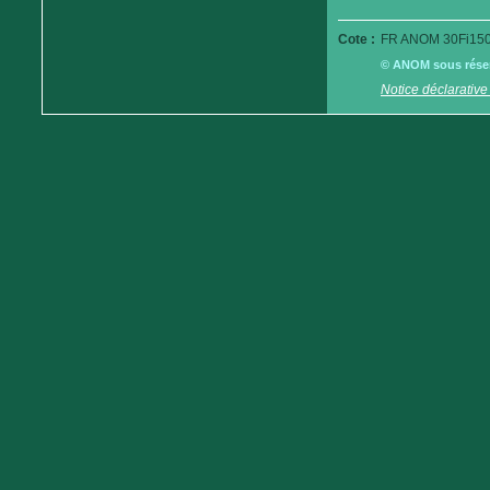
Cote :
FR ANOM 30Fi150
© ANOM sous réserv
Notice déclarative