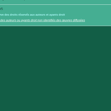
/5
e des droits réservés aux auteurs et ayants droit
 des auteurs ou ayants droit non identifiés des œuvres diffusées