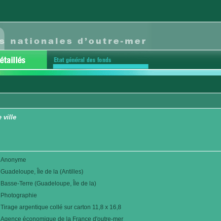
 ville
Anonyme
Guadeloupe, Île de la (Antilles)
Basse-Terre (Guadeloupe, Île de la)
Photographie
Tirage argentique collé sur carton 11,8 x 16,8
Agence économique de la France d'outre-mer