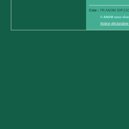
Cote :
FR ANOM 30Fi150
© ANOM sous réserv
Notice déclarative