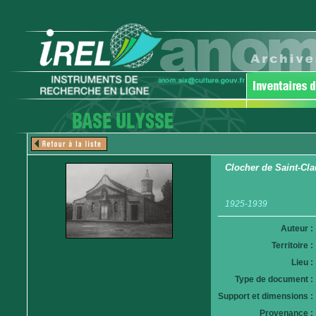
Clocher de Saint-Cl
1925-1939
Auteur :
Territoire :
Lieu :
Type de document :
Support et dimensions :
Provenance :