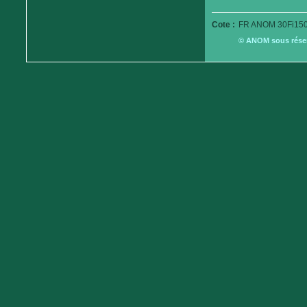
Cote :
FR ANOM 30Fi150
© ANOM sous réserv