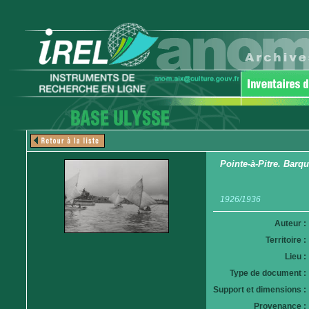
Pointe-à-Pitre. Barqu
1926/1936
Auteur :
Territoire :
Lieu :
Type de document :
Support et dimensions :
Provenance :