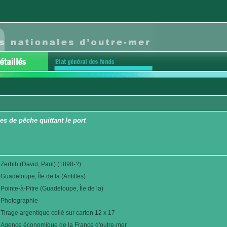
es de pêche quittant le port
Zerbib (David, Paul) (1898-?)
Guadeloupe, Île de la (Antilles)
Pointe-à-Pitre (Guadeloupe, Île de la)
Photographie
Tirage argentique collé sur carton 12 x 17
Agence économique de la France d'outre-mer