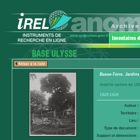
Basse-Terre. Jardin
Avant le cyclone de 192
1920-1928
Auteur :
Territoire :
Lieu :
Type de document :
Support et dimensions :