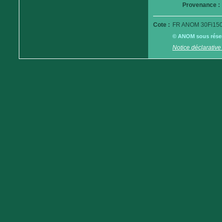
Provenance :
Cote :
FR ANOM 30Fi150
© ANOM sous réserv
Notice déclarative