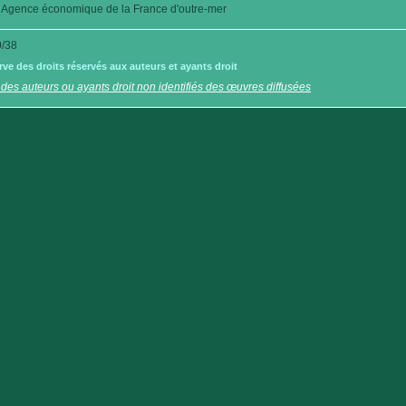
Agence économique de la France d'outre-mer
/38
e des droits réservés aux auteurs et ayants droit
 des auteurs ou ayants droit non identifiés des œuvres diffusées