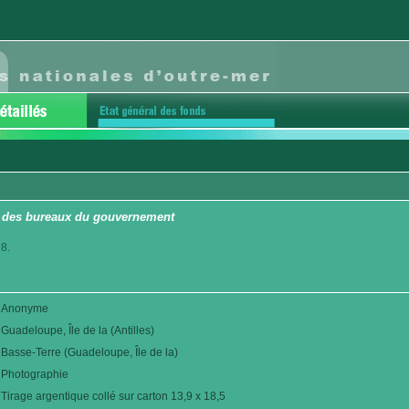
s des bureaux du gouvernement
8.
Anonyme
Guadeloupe, Île de la (Antilles)
Basse-Terre (Guadeloupe, Île de la)
Photographie
Tirage argentique collé sur carton 13,9 x 18,5