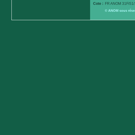
Cote :
FR ANOM 31Fi51/
© ANOM sous réserv