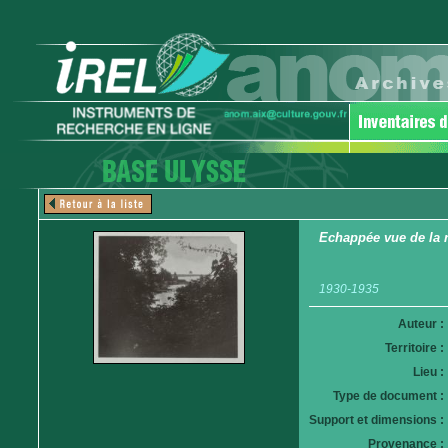
Echappée vue de la r
1930-1935
Auteur :
Territoire :
Lieu :
Type de document :
Support et dimensions :
Provenance :