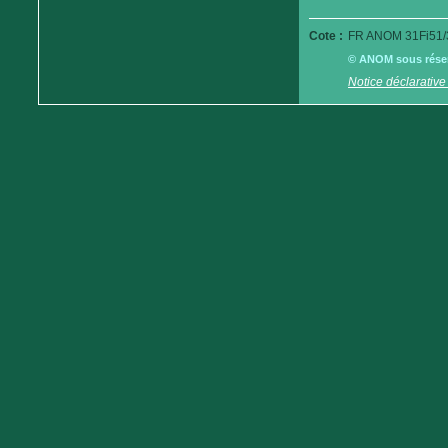
Cote :
FR ANOM 31Fi51/
© ANOM sous réserv
Notice déclarative