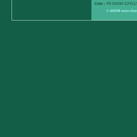
Cote :
FR ANOM 31Fi51/
© ANOM sous réserv