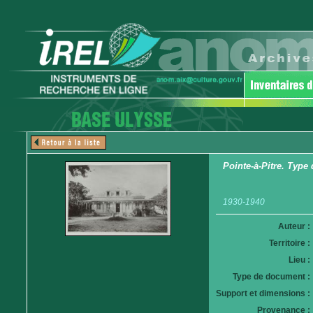
Pointe-à-Pitre. Type 
1930-1940
Auteur :
Territoire :
Lieu :
Type de document :
Support et dimensions :
Provenance :