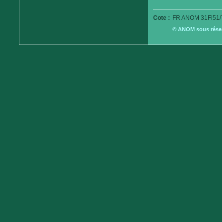
Cote :
FR ANOM 31Fi51/
© ANOM sous réserv