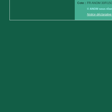
Cote :
FR ANOM 30Fi150
© ANOM sous réserv
Notice déclarative