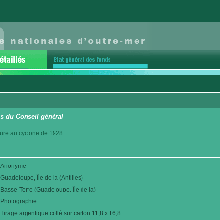
is du Conseil général
eure au cyclone de 1928
Anonyme
Guadeloupe, Île de la (Antilles)
Basse-Terre (Guadeloupe, Île de la)
Photographie
Tirage argentique collé sur carton 11,8 x 16,8