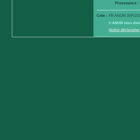
Provenance :
Cote :
FR ANOM 30Fi150
© ANOM sous réserv
Notice déclarative