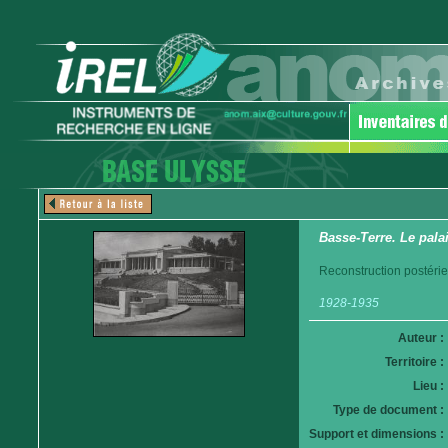
Basse-Terre. Le pala
Reconstruction postéri
1928-1935
Auteur :
Territoire :
Lieu :
Type de document :
Support et dimensions :