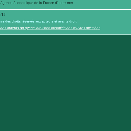
Agence économique de la France d'outre-mer
/12
e des droits réservés aux auteurs et ayants droit
 des auteurs ou ayants droit non identifiés des œuvres diffusées