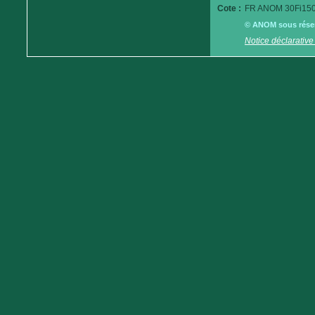
Cote :
FR ANOM 30Fi150
© ANOM sous réserv
Notice déclarative