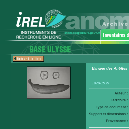
Banane des Antilles
1920-1939
Auteur :
Territoire :
Type de document :
Support et dimensions :
Provenance :