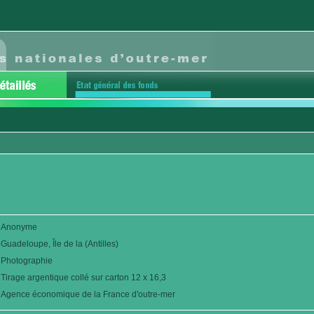
Anonyme
Guadeloupe, Île de la (Antilles)
Photographie
Tirage argentique collé sur carton 12 x 16,3
Agence économique de la France d'outre-mer