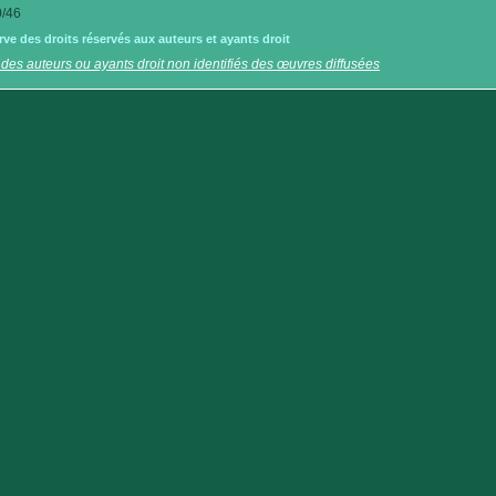
/46
e des droits réservés aux auteurs et ayants droit
 des auteurs ou ayants droit non identifiés des œuvres diffusées