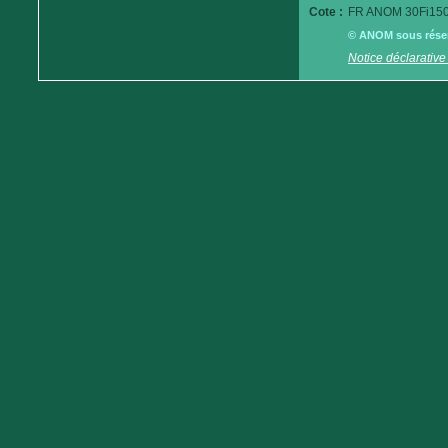
Cote :
FR ANOM 30Fi150
© ANOM sous réserv
Notice déclarative