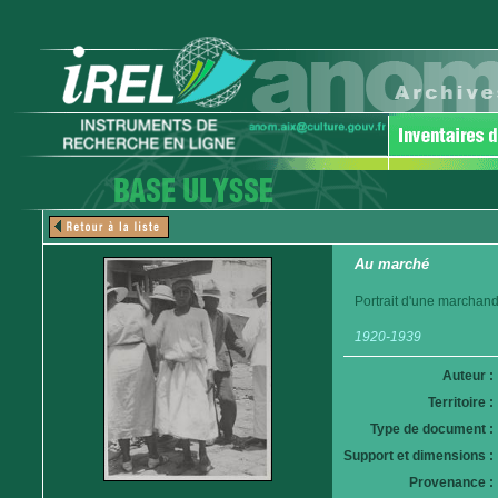
Au marché
Portrait d'une marchand
1920-1939
Auteur :
Territoire :
Type de document :
Support et dimensions :
Provenance :