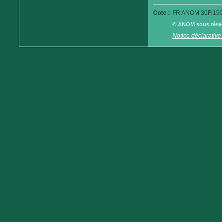
Cote :
FR ANOM 30Fi150
© ANOM sous réserv
Notice déclarative