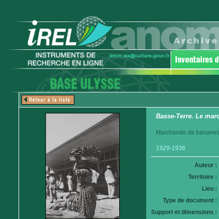
Basse-Terre. Le mar
Marchande de bananes
1929-1936
Auteur :
Territoire :
Lieu :
Type de document :
Support et dimensions :