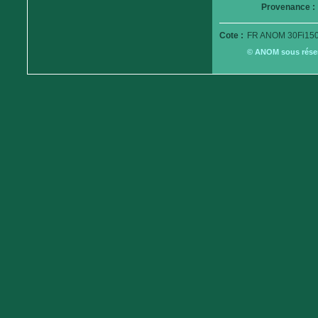
Provenance :
Cote :
FR ANOM 30Fi150
© ANOM sous réserv