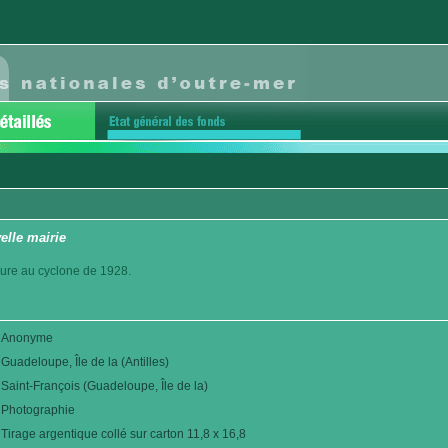
elle mairie
eure au cyclone de 1928.
Anonyme
Guadeloupe, Île de la (Antilles)
Saint-François (Guadeloupe, Île de la)
Photographie
Tirage argentique collé sur carton 11,8 x 16,8