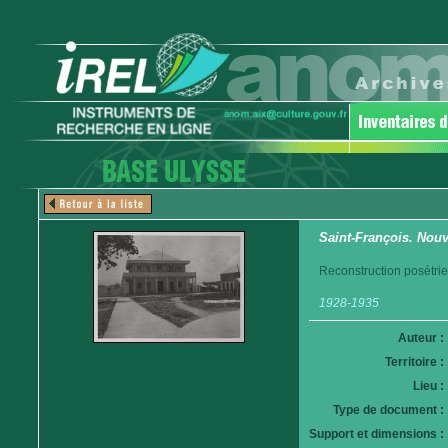
Saint-François. Nouv
Reconstruction posétri
1928-1935
Auteur :
Territoire :
Lieu :
Type de document :
Support et dimensions :