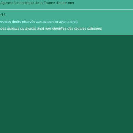
Agence économique de la France d'outre-mer
/16
e des droits réservés aux auteurs et ayants droit
 des auteurs ou ayants droit non identifiés des œuvres diffusées