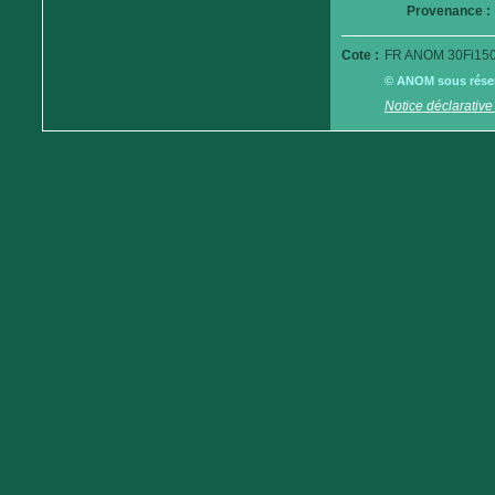
Provenance :
Cote :
FR ANOM 30Fi150
© ANOM sous réserv
Notice déclarative