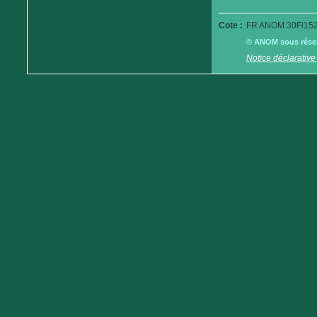
Cote :
FR ANOM 30Fi152
© ANOM sous réserv
Notice déclarative