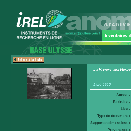
La Rivière aux Herbe
1920-1950
Auteur :
Territoire :
Lieu :
Type de document :
Support et dimensions :
Provenance :