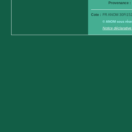
Provenance :
Cote :
FR ANOM 30Fi152
© ANOM sous réserv
Notice déclarative