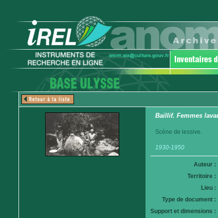
Baillif. Femmes lavan
Scène de lessive.
1930-1950
Auteur :
Territoire :
Lieu :
Type de document :
Support et dimensions :