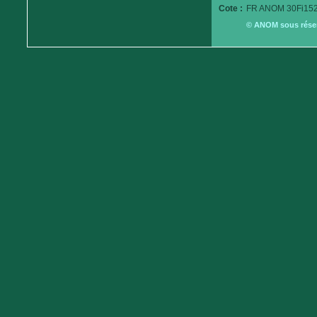
Cote :
FR ANOM 30Fi152
© ANOM sous réserv