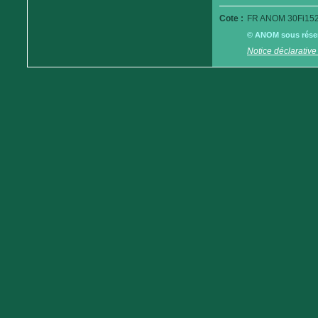
Cote :
FR ANOM 30Fi152
© ANOM sous réserv
Notice déclarative