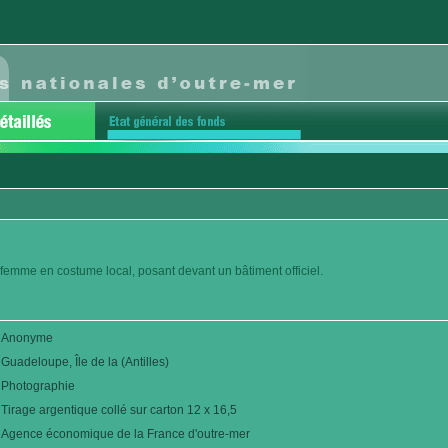
 femme en costume local, posant devant un bâtiment officiel.
Anonyme
Guadeloupe, Île de la (Antilles)
Photographie
Tirage argentique collé sur carton 12 x 16,5
Agence économique de la France d'outre-mer