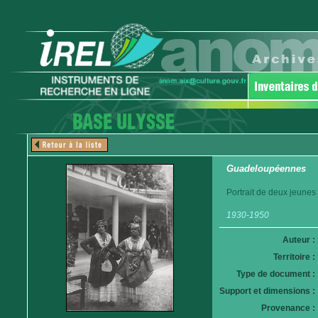
Guadeloupéennes
Portrait de deux jeunes
1930-1950
Auteur :
Territoire :
Type de document :
Support et dimensions :
Provenance :