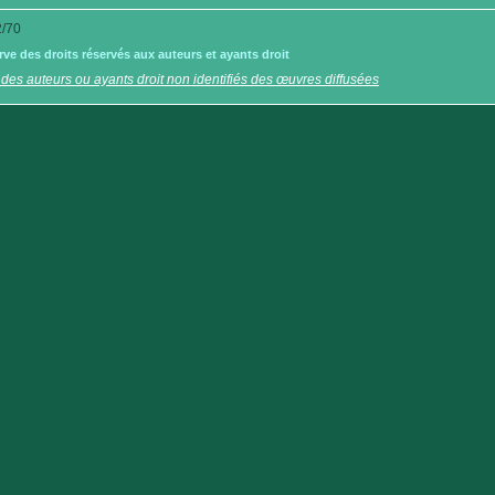
/70
e des droits réservés aux auteurs et ayants droit
 des auteurs ou ayants droit non identifiés des œuvres diffusées