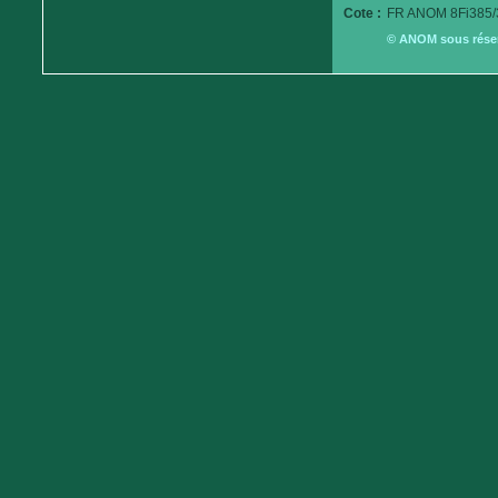
Cote :
FR ANOM 8Fi385/
© ANOM sous réserv