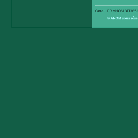
Cote :
FR ANOM 8Fi385/
© ANOM sous réserv