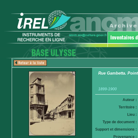
Rue Gambetta. Pointe
1899-1900
Auteur :
Territoire :
Lieu :
Type de document :
Support et dimensions :
Provenance :