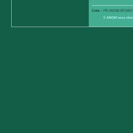
Cote :
FR ANOM 8Fi385/
© ANOM sous réserv