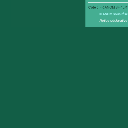
Cote :
FR ANOM 8Fi45/4
© ANOM sous réserv
Notice déclarative