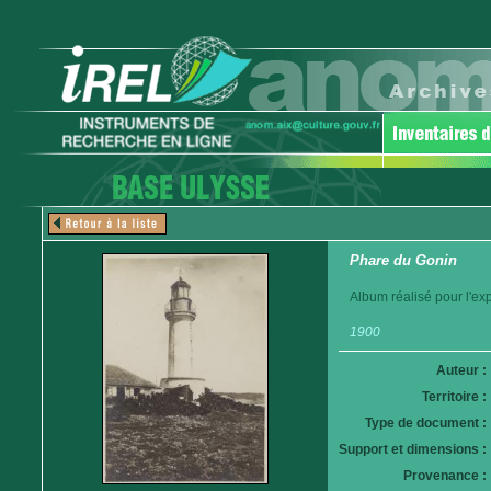
Phare du Gonin
Album réalisé pour l'ex
1900
Auteur :
Territoire :
Type de document :
Support et dimensions :
Provenance :