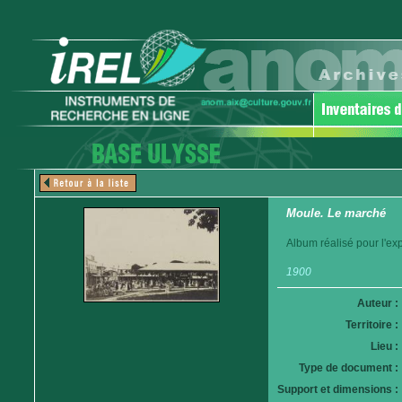
Moule. Le marché
Album réalisé pour l'ex
1900
Auteur :
Territoire :
Lieu :
Type de document :
Support et dimensions :