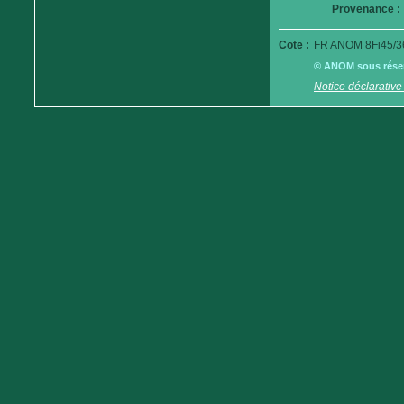
Provenance :
Cote :
FR ANOM 8Fi45/3
© ANOM sous réserv
Notice déclarative