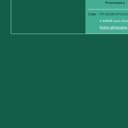
Provenance :
Cote :
FR ANOM 8Fi45/1
© ANOM sous réserv
Notice déclarative