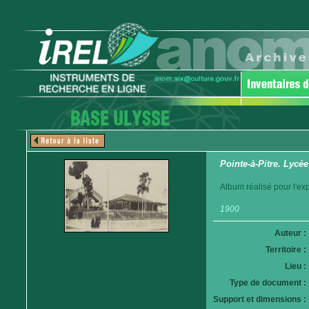
Pointe-à-Pitre. Lycé
Album réalisé pour l'ex
1900
Auteur :
Territoire :
Lieu :
Type de document :
Support et dimensions :