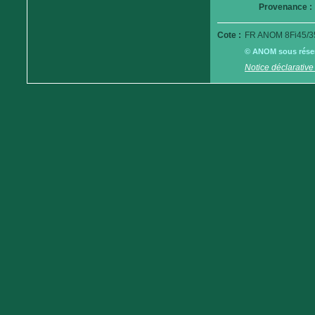
Provenance :
Cote :
FR ANOM 8Fi45/3
© ANOM sous réserv
Notice déclarative