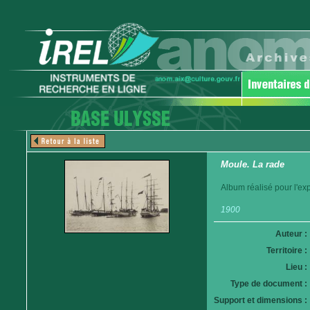
Moule. La rade
Album réalisé pour l'ex
1900
Auteur :
Territoire :
Lieu :
Type de document :
Support et dimensions :