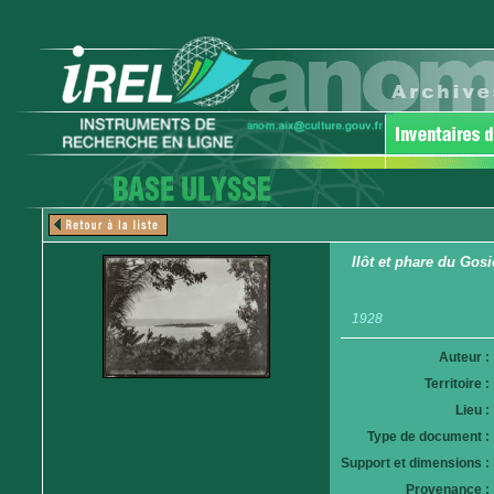
Ilôt et phare du Gosi
1928
Auteur :
Territoire :
Lieu :
Type de document :
Support et dimensions :
Provenance :