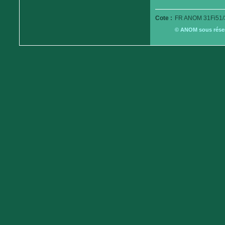
Cote :
FR ANOM 31Fi51/
© ANOM sous réserv