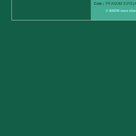
Cote :
FR ANOM 31Fi51/
© ANOM sous réserv