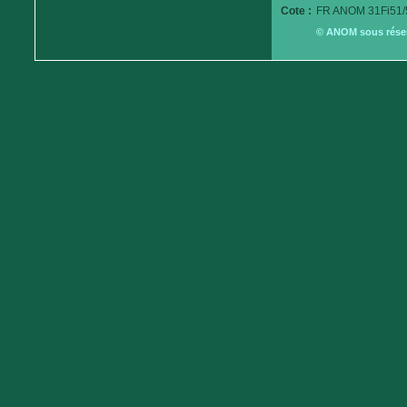
Cote :
FR ANOM 31Fi51/
© ANOM sous réserv