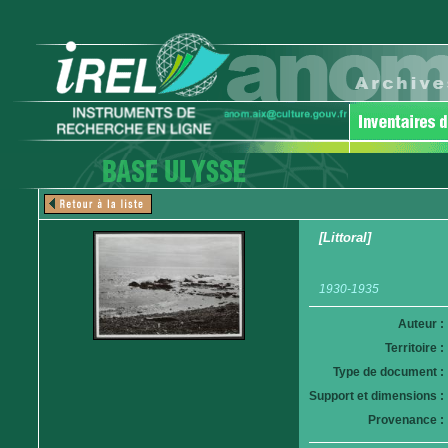
[Littoral]
1930-1935
Auteur :
Territoire :
Type de document :
Support et dimensions :
Provenance :