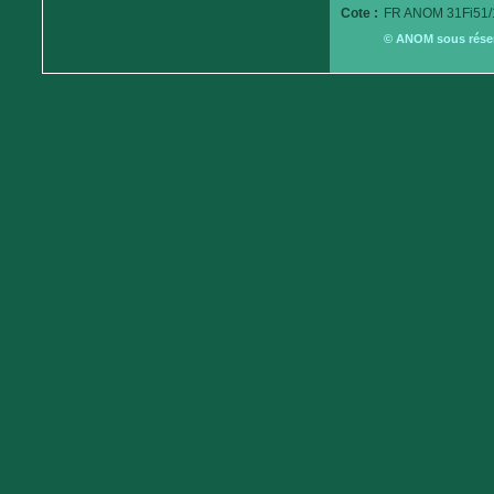
Cote :
FR ANOM 31Fi51/
© ANOM sous réserv