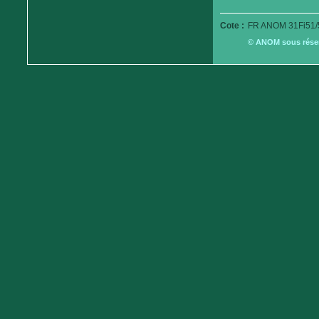
Cote :
FR ANOM 31Fi51/
© ANOM sous réserv