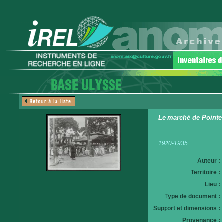
Le marché de Pointe-
1920-1935
Auteur :
Territoire :
Lieu :
Type de document :
Support et dimensions :
Provenance :