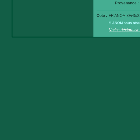
Provenance :
Cote :
FR ANOM 8Fi45/2
© ANOM sous réserv
Notice déclarative