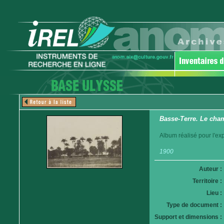
Basse-Terre. Le cha
Album réalisé pour l'ex
1900
Auteur :
Territoire :
Lieu :
Type de document :
Support et dimensions :