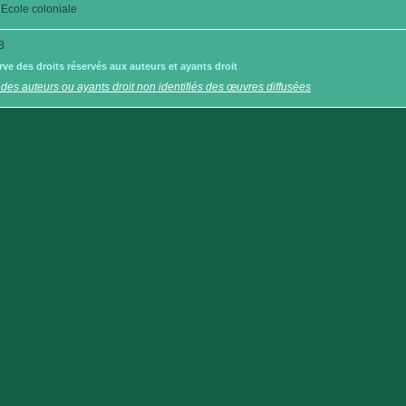
Ecole coloniale
8
e des droits réservés aux auteurs et ayants droit
 des auteurs ou ayants droit non identifiés des œuvres diffusées