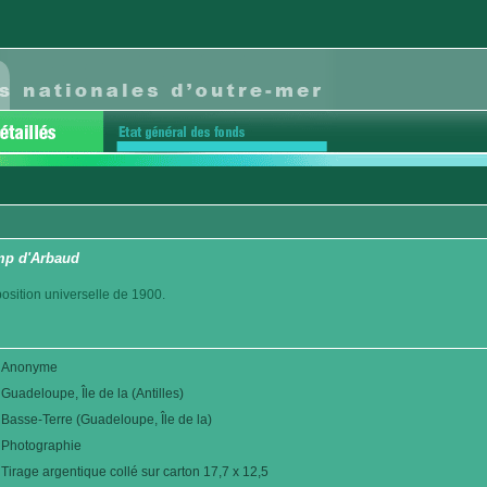
mp d'Arbaud
position universelle de 1900.
Anonyme
Guadeloupe, Île de la (Antilles)
Basse-Terre (Guadeloupe, Île de la)
Photographie
Tirage argentique collé sur carton 17,7 x 12,5