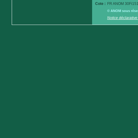
Cote :
FR ANOM 30Fi151
© ANOM sous réserv
Notice déclarative