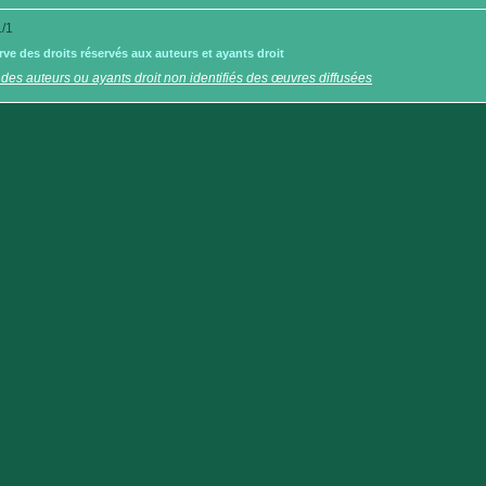
/1
e des droits réservés aux auteurs et ayants droit
 des auteurs ou ayants droit non identifiés des œuvres diffusées