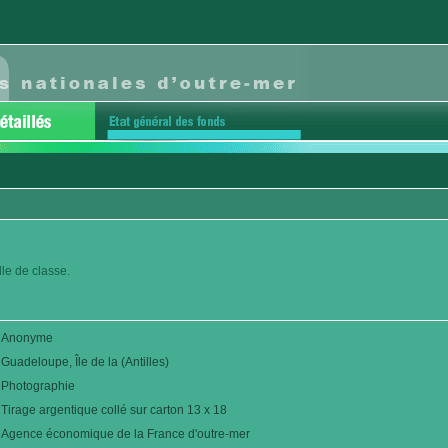
lle de classe.
Anonyme
Guadeloupe, Île de la (Antilles)
Photographie
Tirage argentique collé sur carton 13 x 18
Agence économique de la France d'outre-mer