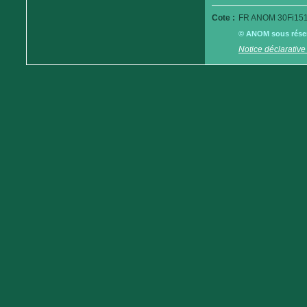
Cote :
FR ANOM 30Fi151
© ANOM sous réserv
Notice déclarative