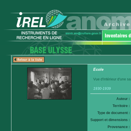
Ecole
Vue d'intérieur d'une sa
1930-1939
Auteur :
Territoire :
Type de document :
Support et dimensions :
Provenance :