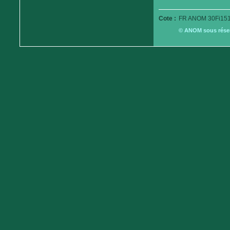
Cote :
FR ANOM 30Fi151
© ANOM sous réserv