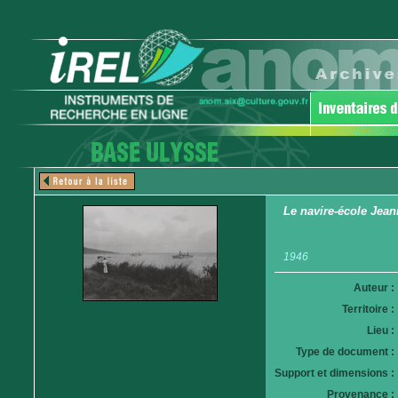
Le navire-école Jean
1946
Auteur :
Territoire :
Lieu :
Type de document :
Support et dimensions :
Provenance :