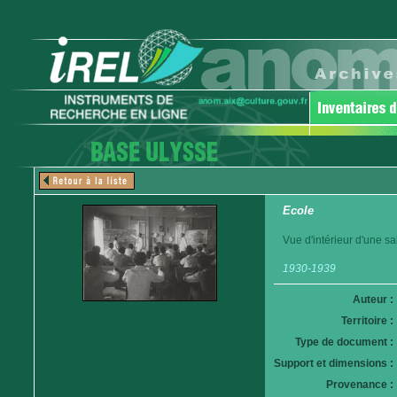
Ecole
Vue d'intérieur d'une sa
1930-1939
Auteur :
Territoire :
Type de document :
Support et dimensions :
Provenance :