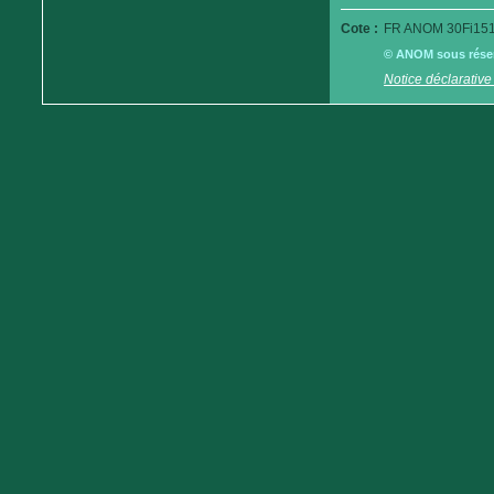
Cote :
FR ANOM 30Fi151
© ANOM sous réserv
Notice déclarative