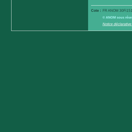
Cote :
FR ANOM 30Fi151
© ANOM sous réserv
Notice déclarative