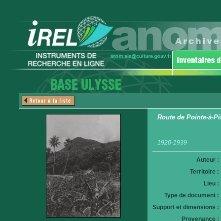
Route de Pointe-à-Pi
1920-1939
Auteur :
Territoire :
Lieu :
Type de document :
Support et dimensions :
Provenance :