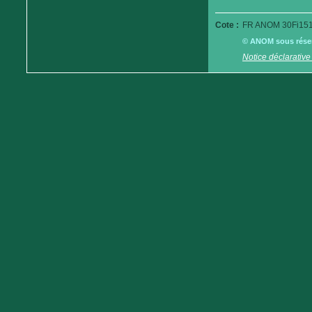
Cote :
FR ANOM 30Fi151
© ANOM sous réserv
Notice déclarative