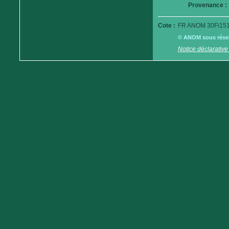
Provenance :
Cote :
FR ANOM 30Fi151
© ANOM sous réserv
Notice déclarative