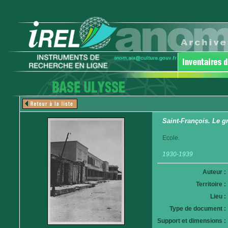
Saint-François. Le g
Ecole.
1930-1939
Auteur :
Territoire :
Lieu :
Type de document :
Support et dimensions :