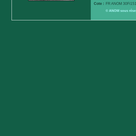
Cote :
FR ANOM 30Fi151
© ANOM sous réserv