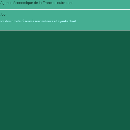
Agence économique de la France d'outre-mer
/60
e des droits réservés aux auteurs et ayants droit