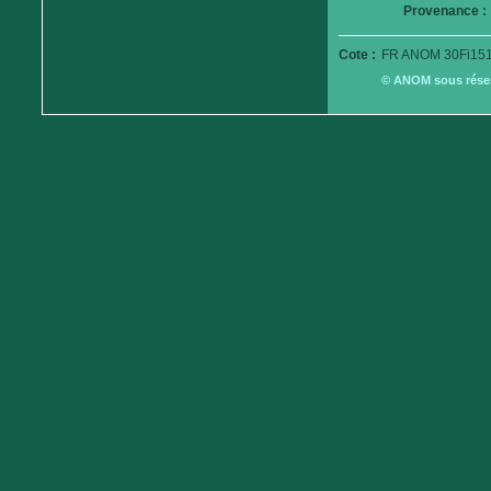
Provenance :
Cote :
FR ANOM 30Fi151
© ANOM sous réserv