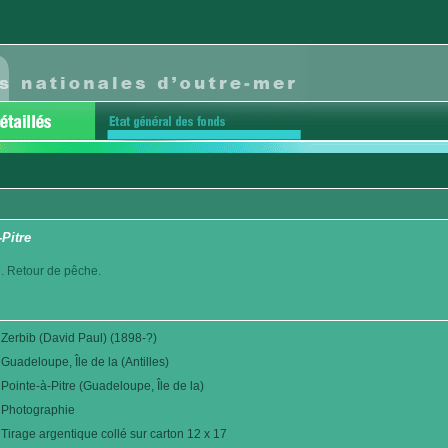
-Pitre
e. Retour de pêche.
Zerbib (David Paul) (1898-?)
Guadeloupe, Île de la (Antilles)
Pointe-à-Pitre (Guadeloupe, Île de la)
Photographie
Tirage argentique collé sur carton 12 x 17