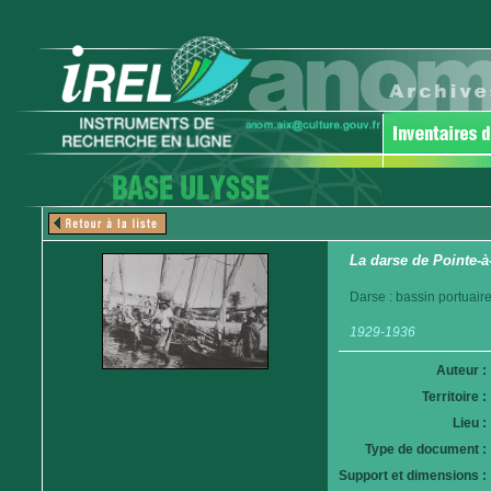
La darse de Pointe-à
Darse : bassin portuair
1929-1936
Auteur :
Territoire :
Lieu :
Type de document :
Support et dimensions :