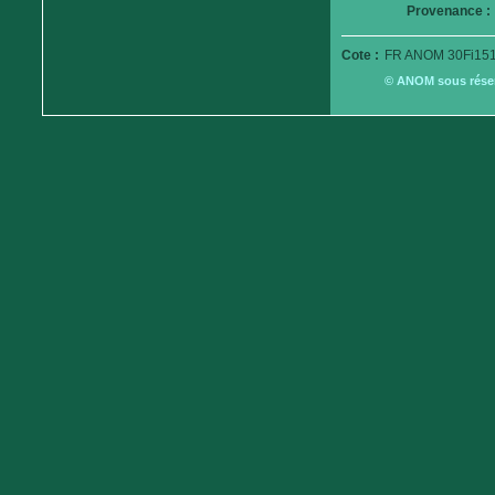
Provenance :
Cote :
FR ANOM 30Fi151
© ANOM sous réserv