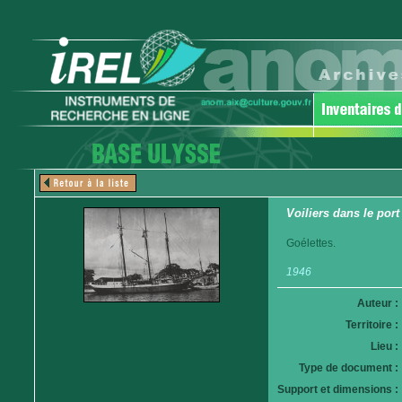
Voiliers dans le port
Goélettes.
1946
Auteur :
Territoire :
Lieu :
Type de document :
Support et dimensions :