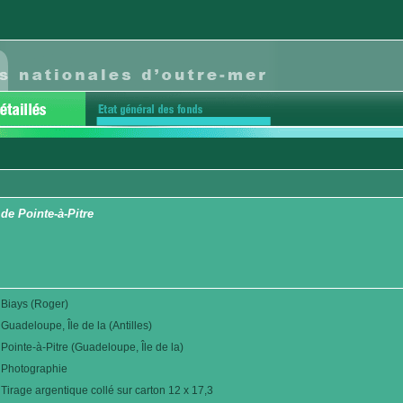
 de Pointe-à-Pitre
Biays (Roger)
Guadeloupe, Île de la (Antilles)
Pointe-à-Pitre (Guadeloupe, Île de la)
Photographie
Tirage argentique collé sur carton 12 x 17,3