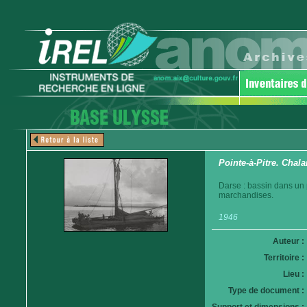
Pointe-à-Pitre. Chal
Darse : bassin dans un 
marchandises.
1946
Auteur :
Territoire :
Lieu :
Type de document :