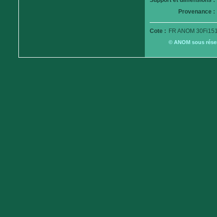
Support et dimensions :
Provenance :
Cote :
FR ANOM 30Fi151
© ANOM sous réserv