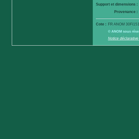
Support et dimensions :
Provenance :
Cote :
FR ANOM 30Fi151
© ANOM sous réserv
Notice déclarative