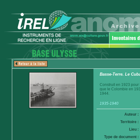
Basse-Terre. Le Cuba
Construit en 1923 pour
que le Colombie en 1935
1944.
1935-1940
Auteur :
Territoire :
Lieu :
Type de document :