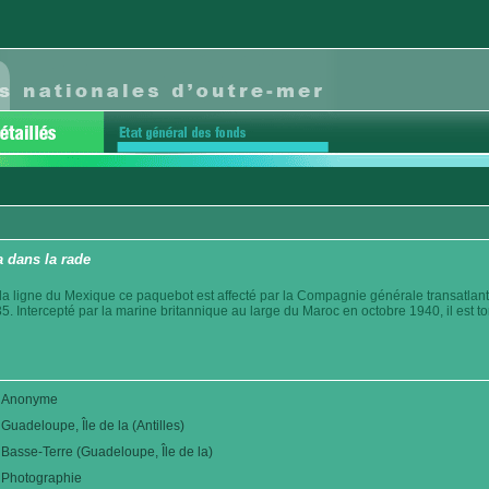
 dans la rade
 la ligne du Mexique ce paquebot est affecté par la Compagnie générale transatla
. Intercepté par la marine britannique au large du Maroc en octobre 1940, il est to
Anonyme
Guadeloupe, Île de la (Antilles)
Basse-Terre (Guadeloupe, Île de la)
Photographie