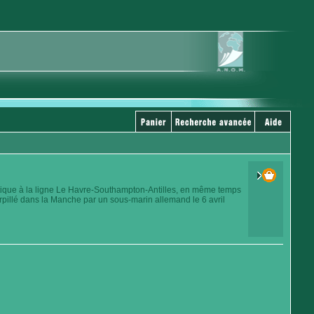
ntique à la ligne Le Havre-Southampton-Antilles, en même temps
rpillé dans la Manche par un sous-marin allemand le 6 avril