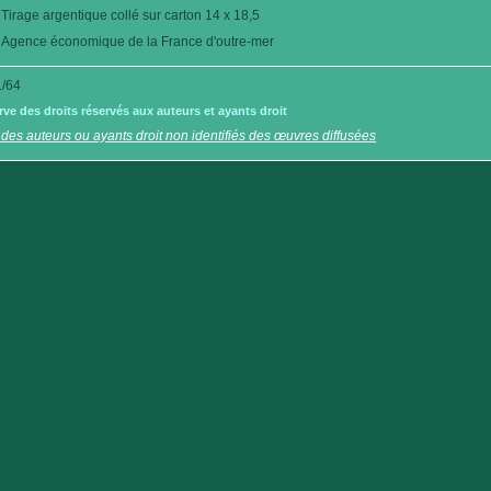
Tirage argentique collé sur carton 14 x 18,5
Agence économique de la France d'outre-mer
/64
e des droits réservés aux auteurs et ayants droit
 des auteurs ou ayants droit non identifiés des œuvres diffusées