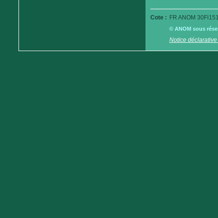
Cote :
FR ANOM 30Fi151
© ANOM sous réserv
Notice déclarative