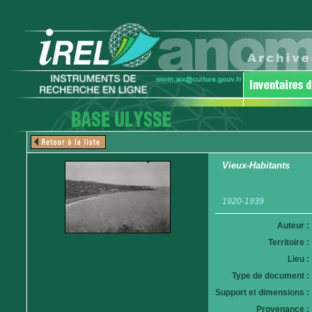
Vieux-Habitants
1920-1939
Auteur :
Territoire :
Lieu :
Type de document :
Support et dimensions :
Provenance :