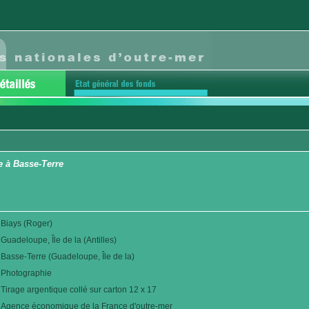
e à Basse-Terre
Biays (Roger)
Guadeloupe, Île de la (Antilles)
Basse-Terre (Guadeloupe, Île de la)
Photographie
Tirage argentique collé sur carton 12 x 17
Agence économique de la France d'outre-mer