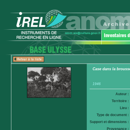
Case dans la brouss
1946
Auteur :
Territoire :
Lieu :
Type de document :
Support et dimensions :
Provenance :