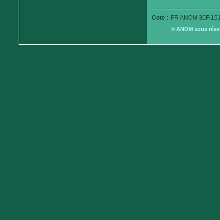
Cote :
FR ANOM 30Fi151
© ANOM sous réserv