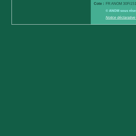
Cote :
FR ANOM 30Fi151
© ANOM sous réserv
Notice déclarative