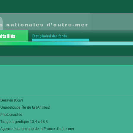
Deravin (Guy)
Guadeloupe, Île de la (Antilles)
Photographie
Tirage argentique 13,4 x 18,8
Agence économique de la France d'outre-mer