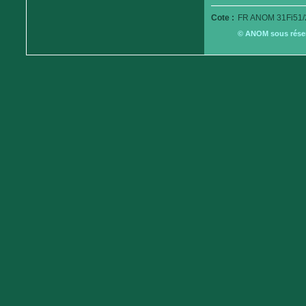
Cote :
FR ANOM 31Fi51/
© ANOM sous réserv