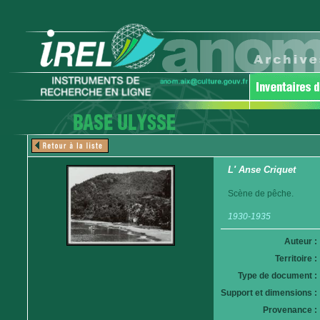
L' Anse Criquet
Scène de pêche.
1930-1935
Auteur :
Territoire :
Type de document :
Support et dimensions :
Provenance :