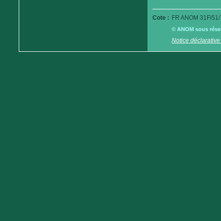
Cote :
FR ANOM 31Fi51/
© ANOM sous réserv
Notice déclarative