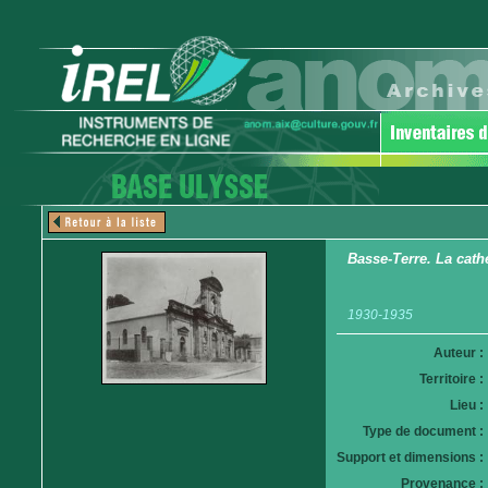
Basse-Terre. La cath
1930-1935
Auteur :
Territoire :
Lieu :
Type de document :
Support et dimensions :
Provenance :