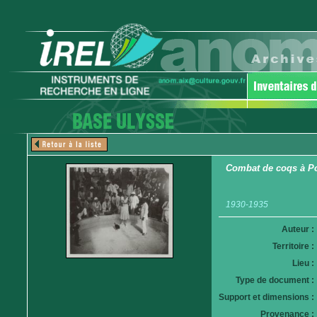
Combat de coqs à Po
1930-1935
Auteur :
Territoire :
Lieu :
Type de document :
Support et dimensions :
Provenance :