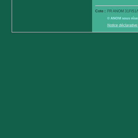
Cote :
FR ANOM 31Fi51/
© ANOM sous réserv
Notice déclarative